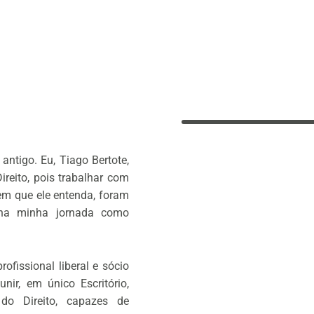
ntigo. Eu, Tiago Bertote,
reito, pois trabalhar com
gem que ele entenda, foram
 na minha jornada como
fissional liberal e sócio
nir, em único Escritório,
 do Direito, capazes de