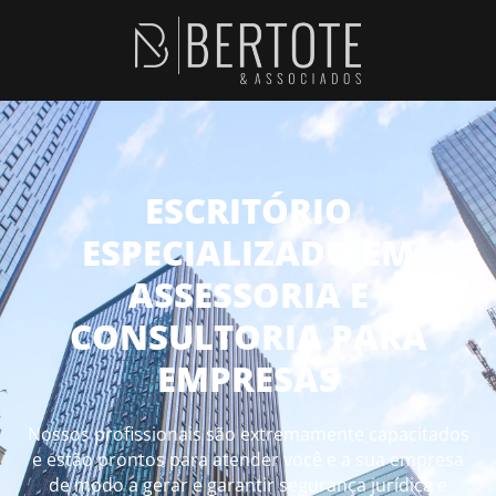
ESCRITÓRIO
ESPECIALIZADO EM
ASSESSORIA E
CONSULTORIA PARA
EMPRESAS
Nossos profissionais são extremamente capacitados
e estão prontos para atender você e a sua empresa
de modo a gerar e garantir segurança jurídica e